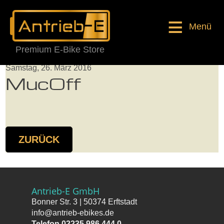
Menü
Premium E-Bike Store
Samstag, 26. März 2016
MucOff
ZURÜCK
Antrieb-E GmbH
Bonner Str. 3 | 50374 Erftstadt
info@antrieb-ebikes.de
Telefon 02235 986 444 0