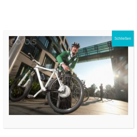
Menü
Premium E-Bike Store
Schließen
Freitag, 22. März 2024
Germany, Bavaria,
Mature man fixing
lock of bicycle