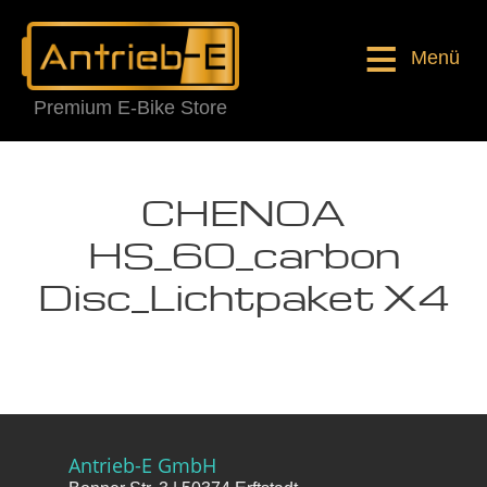
Menü
Premium E-Bike Store
CHENOA
HS_60_carbon
Disc_Lichtpaket X4
Antrieb-E GmbH