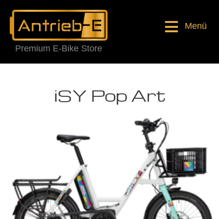
Menü
Premium E-Bike Store
iSY Pop Art