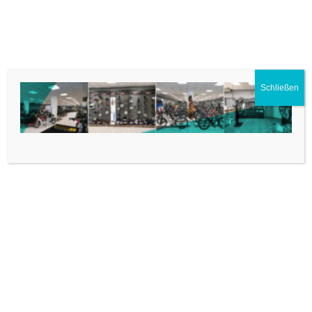
Menü
Premium E-Bike Store
Schließen
store-teaser2024
Antrieb-E GmbH
Bonner Str. 3 | 50374 Erftstadt