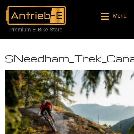
Menü
Premium E-Bike Store
SNeedham_Trek_Can